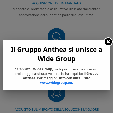
ACQUISIZIONE DI UN MANDATO
Mandato di brokeraggio assicurativo rilasciato dal cliente e
approvazione del budget da parte di quest’ultimo.
Il Gruppo Anthea si unisce a
MAPPATURA DEL RISCHIO E ANALISI DEL FABBISOGNO
Wide Group
Valutazione della quantità e della qualità dei rischi e proposta di un
programma assicurativo di risanamento e/o copertura in base alle
11/10/2024:
Wide Group
, tra le più dinamiche società di
esigenze riscontrate.
brokeraggio assicurativo in Italia, ha acquisito il
Gruppo
Anthea. Per maggiori info consulta il sito
www.widegroup.eu.
ACQUISTO SUL MERCATO DELLA SOLUZIONE MIGLIORE