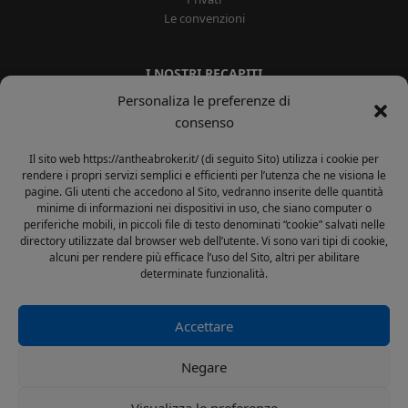
Le convenzioni
I NOSTRI RECAPITI
Personaliza le preferenze di
02 33502281
consenso
0444 525940
info@antheabroker.it
Il sito web https://antheabroker.it/ (di seguito Sito) utilizza i cookie per
antheabroker@pec.it
rendere i propri servizi semplici e efficienti per l’utenza che ne visiona le
Gestione Reclami
pagine. Gli utenti che accedono al Sito, vedranno inserite delle quantità
minime di informazioni nei dispositivi in uso, che siano computer o
periferiche mobili, in piccoli file di testo denominati “cookie” salvati nelle
SEGUICI SUI SOCIAL NETWORK
directory utilizzate dal browser web dell’utente. Vi sono vari tipi di cookie,
alcuni per rendere più efficace l’uso del Sito, altri per abilitare
determinate funzionalità.
Facebook
Accettare
AREA RISERVATA SPORT
Negare
Vai alla pagina >
Visualizza le preferenze