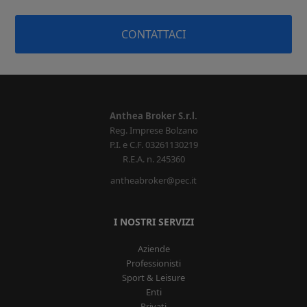
CONTATTACI
Anthea Broker S.r.l.
Reg. Imprese Bolzano
P.I. e C.F. 03261130219
R.E.A. n. 245360
antheabroker@pec.it
I NOSTRI SERVIZI
Aziende
Professionisti
Sport & Leisure
Enti
Privati