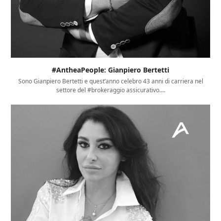
#AntheaPeople: Gianpiero Bertetti
Sono Gianpiero Bertetti e quest’anno celebro 43 anni di carriera nel
settore del #brokeraggio assicurativo.…