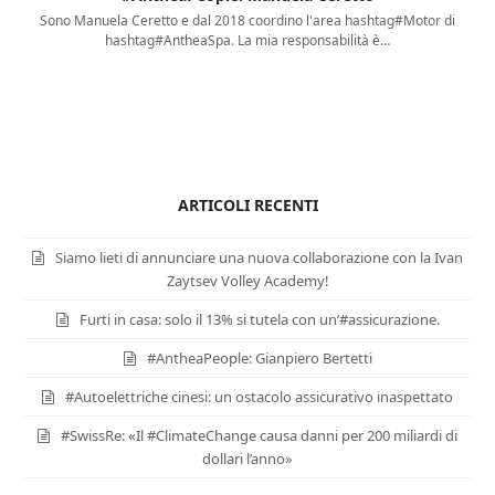
Sono Manuela Ceretto e dal 2018 coordino l'area hashtag#Motor di
hashtag#AntheaSpa. La mia responsabilità è…
ARTICOLI RECENTI
Siamo lieti di annunciare una nuova collaborazione con la Ivan
Zaytsev Volley Academy!
Furti in casa: solo il 13% si tutela con un’#assicurazione.
#AntheaPeople: Gianpiero Bertetti
#Autoelettriche cinesi: un ostacolo assicurativo inaspettato
#SwissRe: «Il #ClimateChange causa danni per 200 miliardi di
dollari l’anno»