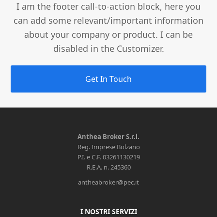
I am the footer call-to-action block, here you
can add some relevant/important information
about your company or product. I can be
disabled in the Customizer.
Get In Touch
Anthea Broker S.r.l.
Reg. Imprese Bolzano
P.I. e C.F. 03261130219
R.E.A. n. 245360
antheabroker@pec.it
I NOSTRI SERVIZI