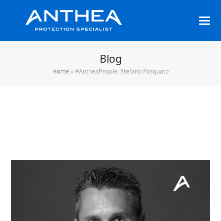
Blog
Home
»
#AntheaPeople: Stefano Pasquato