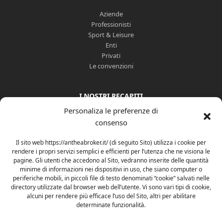
Aziende
Professionisti
Sport & Leisure
Enti
Privati
Le convenzioni
I NOSTRI RECAPITI
Personaliza le preferenze di
02 33502281
consenso
0444 525940
info@antheabroker.it
Il sito web https://antheabroker.it/ (di seguito Sito) utilizza i cookie per
antheabroker@pec.it
rendere i propri servizi semplici e efficienti per l’utenza che ne visiona le
Gestione Reclami
pagine. Gli utenti che accedono al Sito, vedranno inserite delle quantità
minime di informazioni nei dispositivi in uso, che siano computer o
periferiche mobili, in piccoli file di testo denominati “cookie” salvati nelle
SEGUICI SUI SOCIAL NETWORK
directory utilizzate dal browser web dell’utente. Vi sono vari tipi di cookie,
alcuni per rendere più efficace l’uso del Sito, altri per abilitare
determinate funzionalità.
Facebook