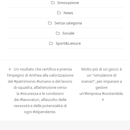
Innovazione
News
Senza categoria
Sociale
Sport&Leisure
previous
Un risultato che certifica e premia
next
Molto più di un gioco: è
l’impegno di Anthea alla valorizzazione
post:
post:
un “simulatore di
del #patrimonio #umano e del lavoro
scenari”, per imparare a
di squadra, all’attenzione verso
gestire
la #sicurezza e le condizioni
un’#impresa #sostenibile.
dei #lavoratori, all’ascolto delle
necessità e delle potenzialità di
ogni #dipendente.